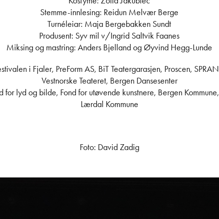
Kostyme: Zofia Jakubiec
Stemme-innlesing: Reidun Melvær Berge
Turnéleiar: Maja Bergebakken Sundt
Produsent: Syv mil v/Ingrid Saltvik Faanes
Miksing og mastring: Anders Bjelland og Øyvind Hegg-Lunde
estivalen i Fjaler, PreForm AS, BiT Teatergarasjen, Proscen, SPRAN
Vestnorske Teateret, Bergen Dansesenter
ond for lyd og bilde, Fond for utøvende kunstnere, Bergen Kommun
Lærdal Kommune
Foto: David Zadig