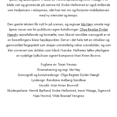
både vart og gnistrende på samme tid. Endre Hellestveit er også strålende
som tredjemann i relasjonen, idet han trer inn og forstyrrer maktbalansen
med ny intensitet og tempo.
Den gamle teksten får nytt liv på scenen, og regissør
Ida Høy
s smarte regi
åpner rause rom for publikums egne fortolkninger.
Olga Regitze Dyrløv
Høegh
s iøynefallende og lavmælte, men likevel storslåtte scenografi er et
av forestillingens klare høydepunkter. Det er i det hele tatt en stilsikker og
gjennomført fargepalett som skaper uimotståelig vakre scenebilder, og som
kler universet som skildres som hånd i hanske. Helheten løftes ytterligere
av nydelige lydkulisser signert komponist Mari Kvien Brunvo.
Fuglane av: Tarjei Vesaas
Dramatisering og regi: Ida Høy
Scenografi og kostymedesign: Olga Regitze Dyrløv Høegh
Lysdesign: Randiane Aalberg Sandboe
Musikk: Mari Kvien Brunvoll
Skodespelarar: Henrik Bjelland, Endre Hellestveit, Irene Waage, Sigmund
Njøs Hovind, Vilde Biserød Vengnes