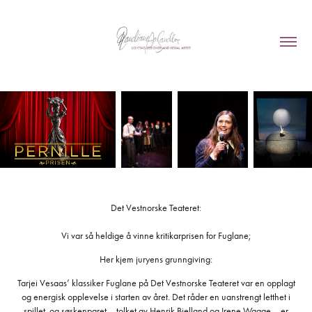
Det Vestnorske Teateret:
Vi var så heldige å vinne kritikarprisen for Fuglane;
Her kjem juryens grunngiving:
Tarjei Vesaas’ klassiker Fuglane på Det Vestnorske Teateret var en opplagt
og energisk opplevelse i starten av året. Det råder en uanstrengt letthet i
spillet, og søskenparet – tolket av Henrik Bjelland og Irene Waage – er