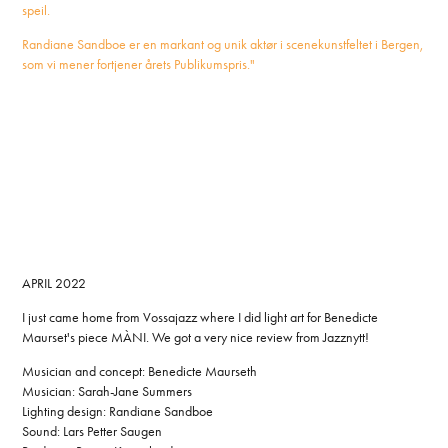
speil.
Randiane Sandboe er en markant og unik aktør i scenekunstfeltet i Bergen,
som vi mener fortjener årets Publikumspris."
APRIL 2022
I just came home from Vossajazz where I did light art for Benedicte
Maurset's piece MÀNI. We got a very nice review from Jazznytt!
Musician and concept: Benedicte Maurseth
Musician: Sarah-Jane Summers
Lighting design: Randiane Sandboe
Sound: Lars Petter Saugen