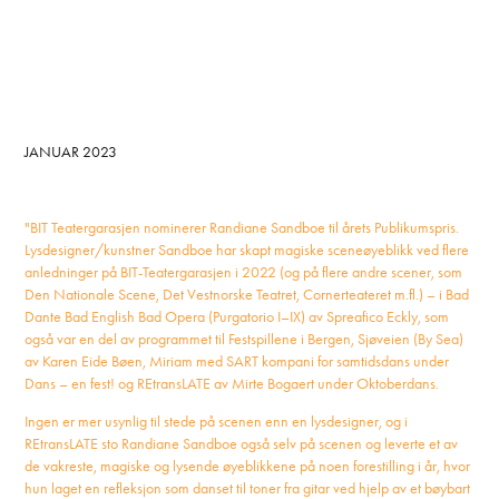
JANUAR 2023
"BIT Teatergarasjen nominerer Randiane Sandboe til årets Publikumspris.
Lysdesigner/kunstner Sandboe har skapt magiske sceneøyeblikk ved flere
anledninger på BIT-Teatergarasjen i 2022 (og på flere andre scener, som
Den Nationale Scene, Det Vestnorske Teatret, Cornerteateret m.fl.) – i Bad
Dante Bad English Bad Opera (Purgatorio I–IX) av Spreafico Eckly, som
også var en del av programmet til Festspillene i Bergen, Sjøveien (By Sea)
av Karen Eide Bøen, Miriam med SART kompani for samtidsdans under
Dans – en fest! og REtransLATE av Mirte Bogaert under Oktoberdans.
Ingen er mer usynlig til stede på scenen enn en lysdesigner, og i
REtransLATE sto Randiane Sandboe også selv på scenen og leverte et av
de vakreste, magiske og lysende øyeblikkene på noen forestilling i år, hvor
hun laget en refleksjon som danset til toner fra gitar ved hjelp av et bøybart